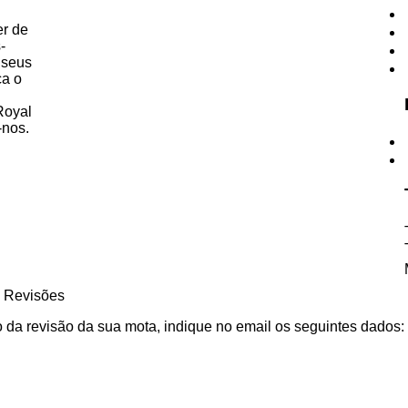
r de
-
 seus
ca o
Royal
-nos.
 Revisões
o da revisão da sua mota, indique no email os seguintes dados: