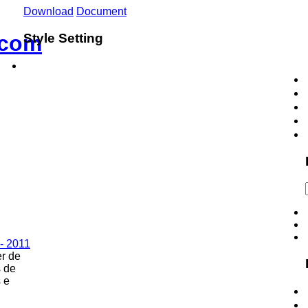
Download
Document
Style Setting
r de
s de
 e