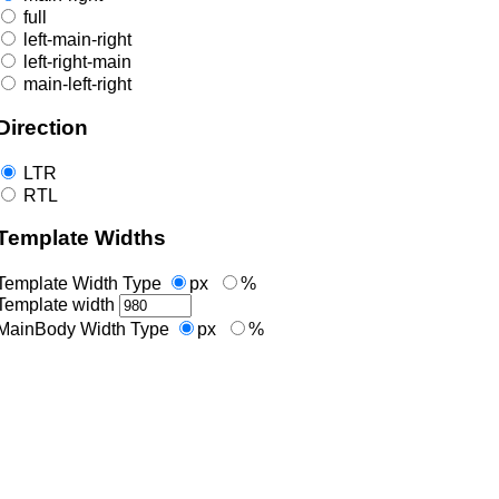
full
left-main-right
left-right-main
main-left-right
Direction
LTR
RTL
Template Widths
Template Width Type
px
%
Template width
MainBody Width Type
px
%