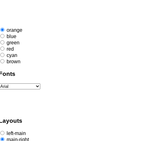
orange
blue
green
red
cyan
brown
Fonts
Layouts
left-main
main-right