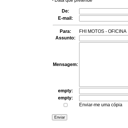
- Data que pretende
De:
E-mail:
Para:
FHI MOTOS - OFICINA
Assunto:
Mensagem:
empty:
empty:
Enviar-me uma cópia
Enviar