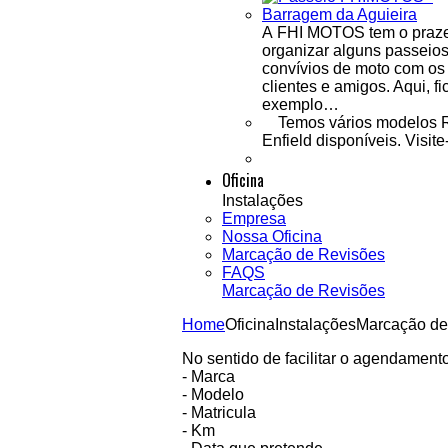
A FHI MOTOS tem o praze
organizar alguns passeios
convívios de moto com os
clientes e amigos. Aqui, fi
exemplo…
Temos vários modelos 
Enfield disponíveis. Visite
Oficina
Instalações
Empresa
Nossa Oficina
Marcação de Revisões
FAQS
Marcação de Revisões
Home
Oficina
Instalações
Marcação de
No sentido de facilitar o agendament
- Marca
- Modelo
- Matricula
- Km