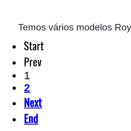
Temos vários modelos Roya
Start
Prev
1
2
Next
End